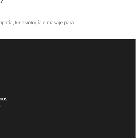
s?
opatía, kinesiología o masaje para
mos
s