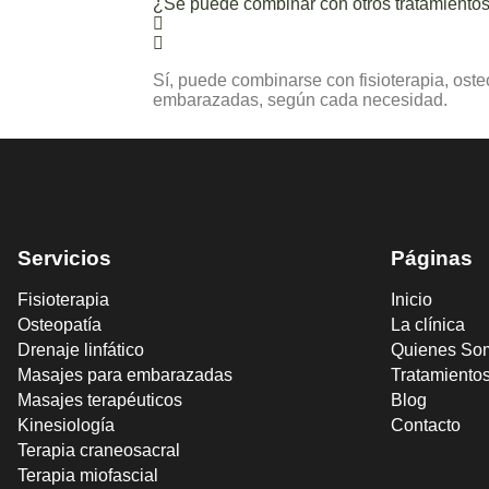
¿Se puede combinar con otros tratamiento
Sí, puede combinarse con fisioterapia, oste
embarazadas, según cada necesidad.
Servicios
Páginas
Fisioterapia
Inicio
Osteopatía
La clínica
Drenaje linfático
Quienes So
Masajes para embarazadas
Tratamiento
Masajes terapéuticos
Blog
Kinesiología
Contacto
Terapia craneosacral
Terapia miofascial