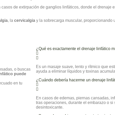
asos de extirpación de ganglios linfáticos, donde el drenaje e
lgia
, la
cervicalgia
y la sobrecarga muscular, proporcionando 
¿Qué es exactamente el drenaje linfático 
Es un masaje suave, lento y rítmico que esti
ansadas, o buscas
ayuda a eliminar líquidos y toxinas acumul
infático puede
¿Cuándo debería hacerme un drenaje linfá
ecuado en tu
En casos de edemas, piernas cansadas, infl
tras operaciones, durante el embarazo o si 
desintoxicante.