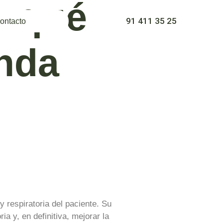
: qué
91 411 35 25
ontacto
nda
y respiratoria del paciente. Su
ia y, en definitiva, mejorar la