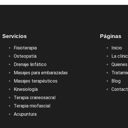
Servicios
Páginas
Fisioterapia
Inicio
Osteopatía
La clíni
Drenaje linfático
Quiene
Masajes para embarazadas
Tratami
Masajes terapéuticos
Blog
Kinesiología
Contac
Terapia craneosacral
Terapia miofascial
Acupuntura