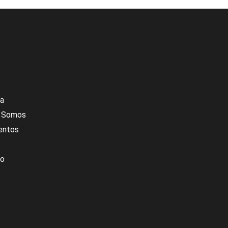
ca
s Somos
entos
to