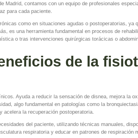
 de Madrid, contamos con un equipo de profesionales especia
caz para cada paciente.
crónicas como en situaciones agudas o postoperatorias, ya q
más, es una herramienta fundamental en procesos de rehabil
stica o tras intervenciones quirúrgicas torácicas o abdomin
neficios de la fisio
línicos. Ayuda a reducir la sensación de disnea, mejora la o
sidad, algo fundamental en patologías como la bronquiectasia
y acelera la recuperación postoperatoria.
cesidades del paciente, utilizando técnicas manuales, dispos
usculatura respiratoria y educar en patrones de respiración 