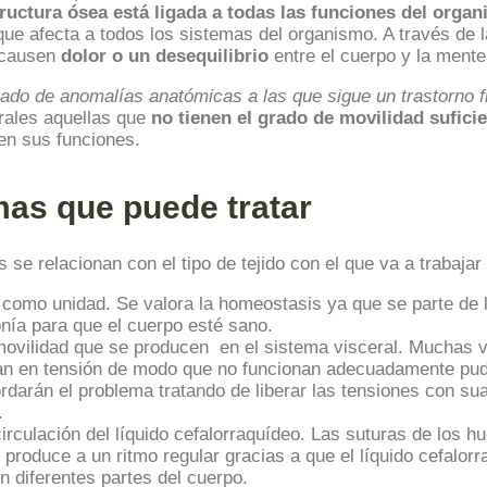
tructura ósea está ligada a todas las funciones del orga
ue afecta a todos los sistemas del organismo. A través de l
 causen
dolor o un desequilibrio
entre el cuerpo y la mente
ado de anomalías anatómicas a las que sigue un trastorno fi
orales aquellas que
no tienen el grado de movilidad sufici
cen sus funciones.
mas que puede tratar
s se relacionan con el tipo de tejido con el que va a trabajar
o como unidad. Se valora la homeostasis ya que se parte de 
nía para que el cuerpo esté sano.
e movilidad que se producen en el sistema visceral. Muchas
tran en tensión de modo que no funcionan adecuadamente pu
ordarán el problema tratando de liberar las tensiones con su
.
circulación del líquido cefalorraquídeo. Las suturas de los
roduce a un ritmo regular gracias a que el líquido cefalorr
n diferentes partes del cuerpo.