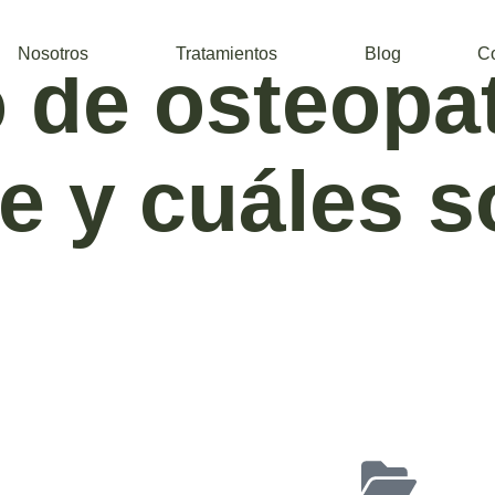
Nosotros
Tratamientos
Blog
C
 de osteopat
e y cuáles 