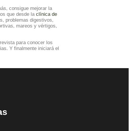
más, consigue mejorar la
 los que desde la
clínica de
as, problemas digestivos,
ortivas, mareos y vértigos,
revista para conocer los
s. Y finalmente iniciará el
as