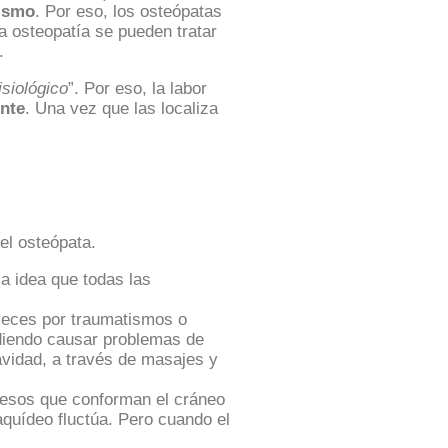
nismo
. Por eso, los osteópatas
a osteopatía se pueden tratar
.
siológico
”. Por eso, la labor
ente
. Una vez que las localiza
 el osteópata.
la idea que todas las
 veces por traumatismos o
diendo causar problemas de
avidad, a través de masajes y
 huesos que conforman el cráneo
aquídeo fluctúa. Pero cuando el