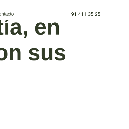
91 411 35 25
ontacto
ía, en
son sus