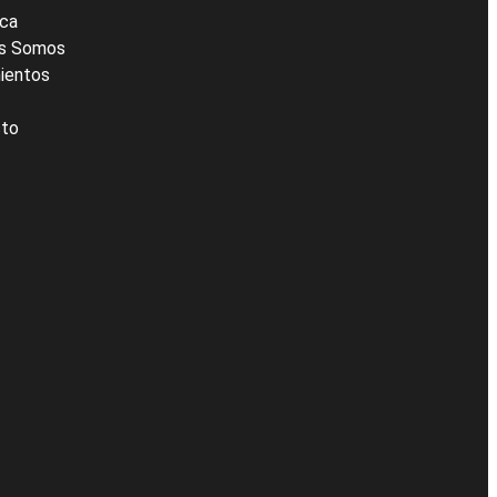
ica
es Somos
ientos
cto