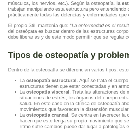
músculos, los nervios, etc.). Según la osteopatía,
la es
trabajan manipulando esta estructura pero entendiendo q
prácticamente todas las dolencias y enfermedades que
El propio Still mantenía que: “
La enfermedad es el result
del osteópata es buscar dentro de las estructuras corp
debe liberarlas y de este modo permitir que se regulari
Tipos de osteopatía y proble
Dentro de la osteopatía se diferencian varios tipos, esto
La
osteopatía estructural
. Aquí se trata el cuerp
estructuras tienen que estar conectadas y en armo
La
osteopatía visceral
. Trata las alteraciones d
situaciones de estrés, los órganos del cuerpo en
salud. En este caso en la clínica de osteopatía ab
movimientos que favorecen la distensión muscular
La
osteopatía craneal
. Se centra en favorecer la 
hacen que este tenga su propio movimiento que se p
ritmo sufre cambios puede dar lugar a patologías e