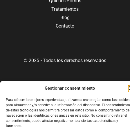
Quienes Somos
Tratamientos
Blog
Contacto
© 2025 • Todos los derechos reservados
Gestionar consentimiento
Para ofrecer las mejores experiencias, utilizamos tecnologías como las cookies
para almacenar y/o acceder a la información del dispositivo. El consentimiento
de estas tecnologías nos permitirá procesar datos como el comportamiento de
navegación o las identificaciones únicas en este sitio. No consentir o retirar el
consentimiento, puede afectar negativamente a ciertas características y
funciones.