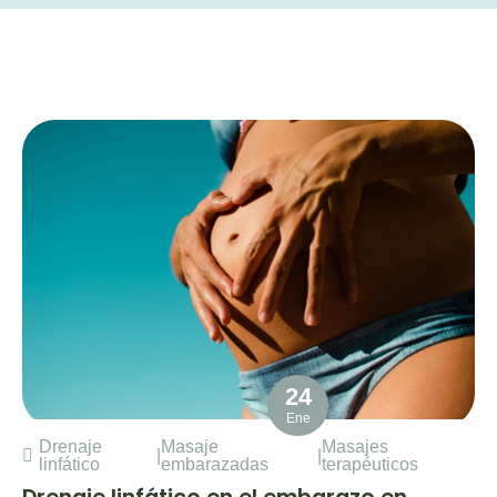
24
Ene
Drenaje
Masaje
Masajes
|
|
linfático
embarazadas
terapéuticos