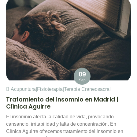
09
Sep
Acupuntura
|
Fisioterapia
|
Terapia Craneosacral
Tratamiento del insomnio en Madrid |
Clínica Aguirre
El insomnio afecta la calidad de vida, provocando
cansancio, irritabilidad y falta de concentración. En
Clínica Aguirre ofrecemos tratamiento del insomnio en