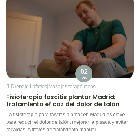
02
Dic
Drenaje linfático
|
Masajes terapéuticos
Fisioterapia fascitis plantar Madrid:
tratamiento eficaz del dolor de talón
La fisioterapia para fascitis plantar en Madrid es clave
para reducir el dolor de talón, mejorar la pisada y evitar
recaídas. A través de tratamiento manual,…