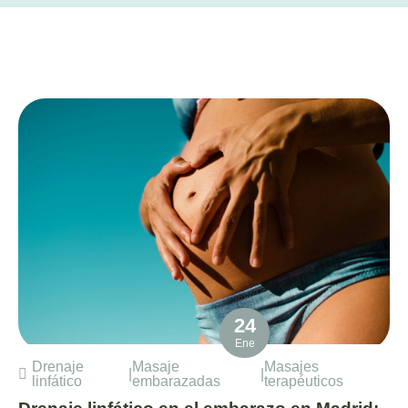
24
Ene
Drenaje
Masaje
Masajes
|
|
linfático
embarazadas
terapéuticos