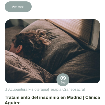
Ver más
09
Sep
Acupuntura
|
Fisioterapia
|
Terapia Craneosacral
Tratamiento del insomnio en Madrid | Clínica
Aguirre